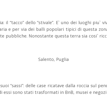
: il “tacco” dello “stivale”. E` uno dei luoghi piu` viv
ria e per via dei balli popolari tipici di questa zon
ste pubbliche. Nonostante questa terra sia cosi` ri
Salento, Puglia
suoi “sassi”: delle case ricatave dalla roccia sul p
 di essi sono stati trasformati in BnB, musei e negozi