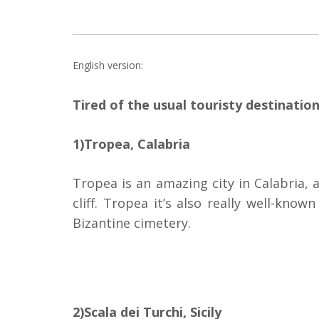
English version:
Tired of the usual touristy destinatio
1)Tropea, Calabria
Tropea is an amazing city in Calabria, a
cliff. Tropea it’s also really well-kno
Bizantine cimetery.
2)Scala dei Turchi, Sicily