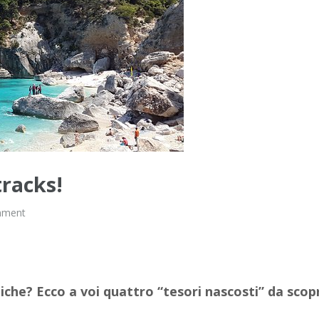
tracks!
mment
tiche? Ecco a voi quattro “tesori nascosti” da scop