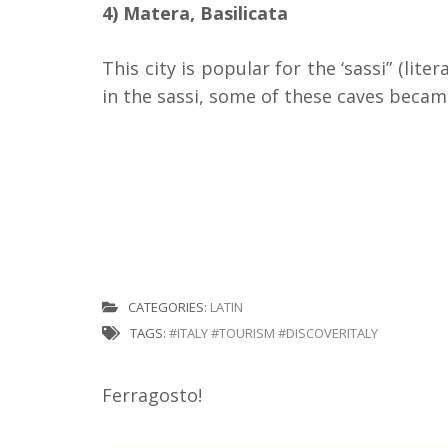
4) Matera, Basilicata
This city is popular for the ‘sassi” (lite
in the sassi, some of these caves bec
CATEGORIES:
LATIN
TAGS:
#ITALY #TOURISM #DISCOVERITALY
Post
Ferragosto!
navigation