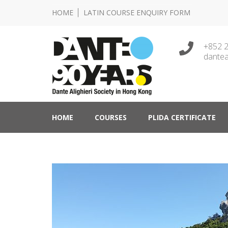
HOME
LATIN COURSE ENQUIRY FORM
+852 
dantea
Lingua e Cultura Italiane
Dante Alighieri Socie
HOME
COURSES
PLIDA CERTIFICATE