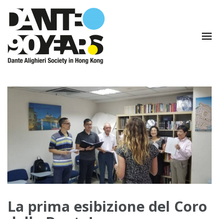
Lingua e Cultura Italiane
Dante Alighieri Society in
Hong Kong
La prima esibizione del Coro