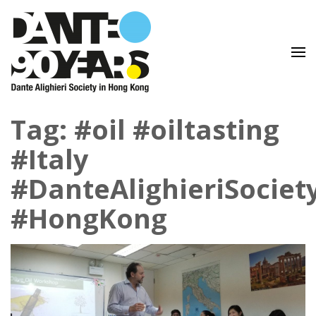
Lingua e Cultura Italiane
Dante Alighieri Society in
Tag: #oil #oiltasting
Hong Kong
#Italy
#DanteAlighieriSociet
#HongKong